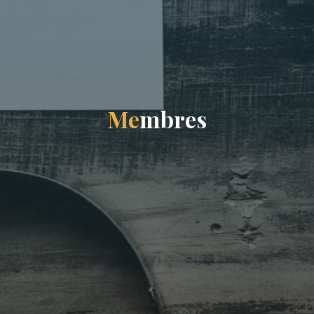
M
e
m
b
r
e
s